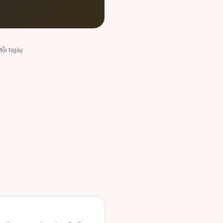
Mỗi Ngày