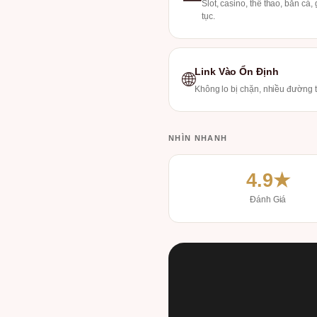
Slot, casino, thể thao, bắn cá
tục.
Link Vào Ổn Định
🌐
Không lo bị chặn, nhiều đường 
NHÌN NHANH
4.9★
Đánh Giá