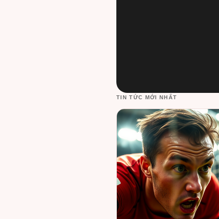
TIN TỨC MỚI NHẤT