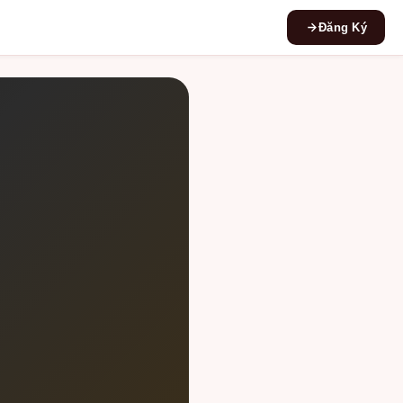
Đăng Ký