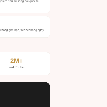
 nghiệm như tại sòng bài quốc tế.
không giới hạn, freebet hàng ngày.
2M+
Lượt Rút Tiền