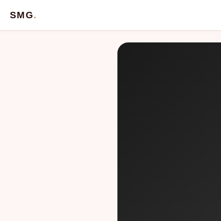
SMG
.