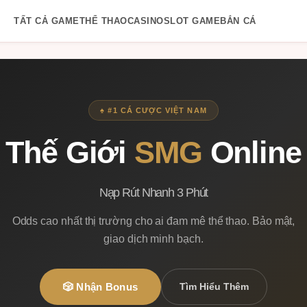
TẤT CẢ GAME
THỂ THAO
CASINO
SLOT GAME
BẮN CÁ
♠ #1 CÁ CƯỢC VIỆT NAM
Thế Giới
SMG
Online
Nạp Rút Nhanh 3 Phút
Odds cao nhất thị trường cho ai đam mê thể thao. Bảo mật,
giao dịch minh bạch.
🎲 Nhận Bonus
Tìm Hiểu Thêm