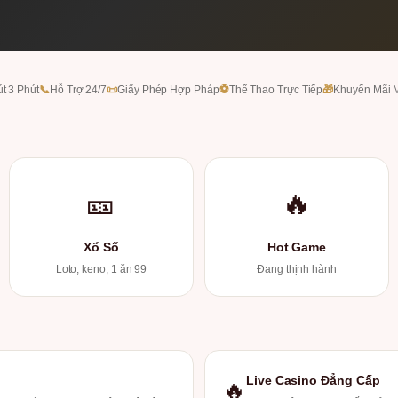
t 3 Phút
📞
Hỗ Trợ 24/7
📜
Giấy Phép Hợp Pháp
⚽
Thể Thao Trực Tiếp
🎁
Khuyến Mãi 
🎫
🔥
Xổ Số
Hot Game
Loto, keno, 1 ăn 99
Đang thịnh hành
Live Casino Đẳng Cấp
🔥