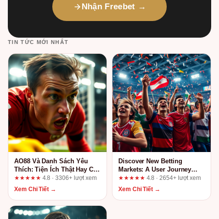
Nhận Freebet →
TIN TỨC MỚI NHẤT
AO88 Và Danh Sách Yêu
Discover New Betting
Thích: Tiện Ích Thật Hay Chỉ
Markets: A User Journey
Là Lời Quảng Cáo?
Analysis of nohut1.com
★★★★★
4.8 · 3306+ lượt xem
★★★★★
4.8 · 2654+ lượt xem
Xem Chi Tiết →
Xem Chi Tiết →