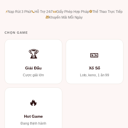
⚡
Nạp Rút 3 Phút
📞
Hỗ Trợ 24/7
📜
Giấy Phép Hợp Pháp
⚽
Thể Thao Trực Tiếp
🎁
Khuyến Mãi Mỗi Ngày
CHỌN GAME
🏆
🎫
Giải Đấu
Xổ Số
Cược giải lớn
Loto, keno, 1 ăn 99
🔥
Hot Game
Đang thịnh hành