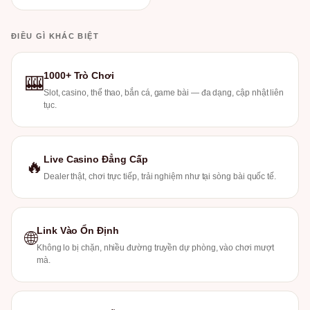
ĐIỀU GÌ KHÁC BIỆT
1000+ Trò Chơi
🎰
Slot, casino, thể thao, bắn cá, game bài — đa dạng, cập nhật liên
tục.
Live Casino Đẳng Cấp
🔥
Dealer thật, chơi trực tiếp, trải nghiệm như tại sòng bài quốc tế.
Link Vào Ổn Định
🌐
Không lo bị chặn, nhiều đường truyền dự phòng, vào chơi mượt
mà.