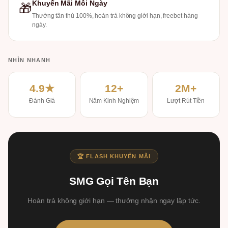
Khuyến Mãi Mỗi Ngày
🎁
Thưởng tân thủ 100%, hoàn trả không giới hạn, freebet hàng
ngày.
NHÌN NHANH
4.9★
12+
2M+
Đánh Giá
Năm Kinh Nghiệm
Lượt Rút Tiền
🏆 FLASH KHUYẾN MÃI
SMG Gọi Tên Bạn
Hoàn trả không giới hạn — thưởng nhận ngay lập tức.