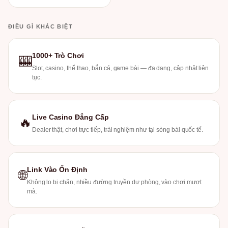
ĐIỀU GÌ KHÁC BIỆT
1000+ Trò Chơi
🎰
Slot, casino, thể thao, bắn cá, game bài — đa dạng, cập nhật liên
tục.
Live Casino Đẳng Cấp
🔥
Dealer thật, chơi trực tiếp, trải nghiệm như tại sòng bài quốc tế.
Link Vào Ổn Định
🌐
Không lo bị chặn, nhiều đường truyền dự phòng, vào chơi mượt
mà.