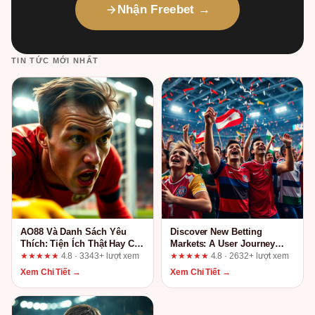
Nhận Freebet →
TIN TỨC MỚI NHẤT
AO88 Và Danh Sách Yêu
Discover New Betting
Thích: Tiện Ích Thật Hay Chỉ
Markets: A User Journey
Là Lời Quảng Cáo?
Analysis of nohut1.com
★★★★★
4.8 · 3343+ lượt xem
★★★★★
4.8 · 2632+ lượt xem
Xem Chi Tiết →
Xem Chi Tiết →