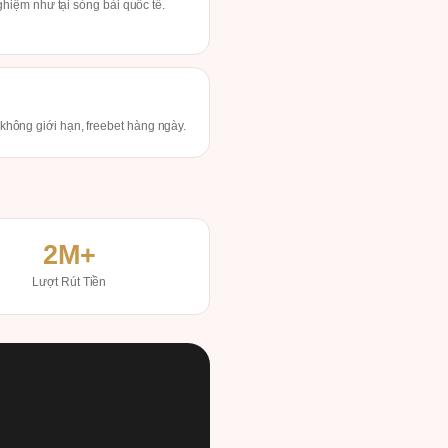
 nghiệm như tại sòng bài quốc tế.
không giới hạn, freebet hàng ngày.
2M+
Lượt Rút Tiền