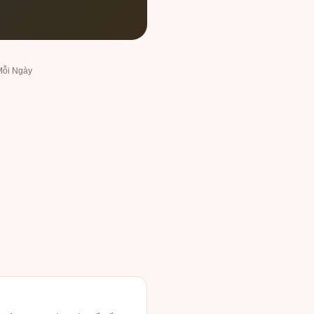
Mỗi Ngày