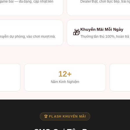
, game bài — đa dạng, cập nhật liên
Dealer thật, chơi trực tiếp, trải
Khuyến Mãi Mỗi Ngày
🎁
truyền dự phòng, vào chơi mượt mà.
Thưởng tân thủ 100%, hoàn trả 
12+
Năm Kinh Nghiệm
🏆 FLASH KHUYẾN MÃI