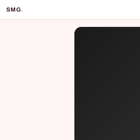
SMG
.