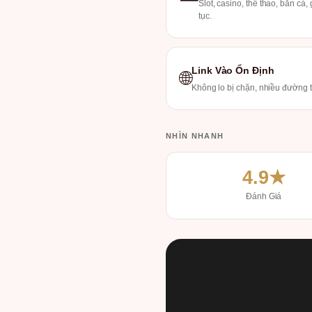
Slot, casino, thể thao, bắn cá
tục.
Link Vào Ổn Định
🌐
Không lo bị chặn, nhiều đường 
NHÌN NHANH
4.9★
Đánh Giá