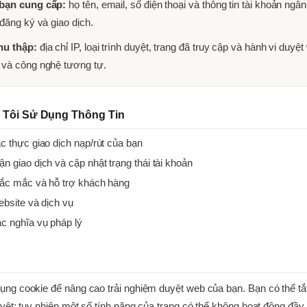
 bạn cung cấp:
họ tên, email, số điện thoại và thông tin tài khoản ngâ
 đăng ký và giao dịch.
hu thập:
địa chỉ IP, loại trình duyệt, trang đã truy cập và hành vi duyệ
 và công nghệ tương tự.
 Tôi Sử Dụng Thông Tin
c thực giao dịch nạp/rút của bạn
n giao dịch và cập nhật trạng thái tài khoản
hắc mắc và hỗ trợ khách hàng
ebsite và dịch vụ
ác nghĩa vụ pháp lý
ụng cookie để nâng cao trải nghiệm duyệt web của bạn. Bạn có thể tắt
duyệt; tuy nhiên một số tính năng của trang có thể không hoạt động đầy