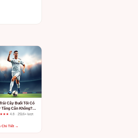
Trái Cây Buổi Tối Có
 Tăng Cân Không?
Thật Bất Ngờ Cho Tín
★★★★
4.8 · 2516+ lượt
Healthy
m
 Chi Tiết →