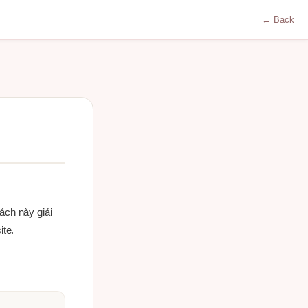
← Back
ách này giải
ite.