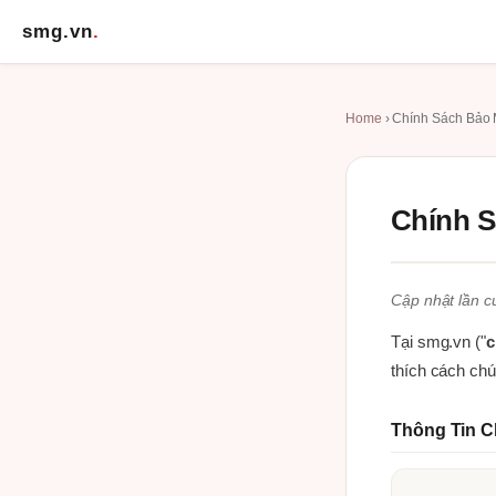
smg.vn
.
Home
› Chính Sách Bảo 
Chính S
Cập nhật lần c
Tại smg.vn ("
c
thích cách chú
Thông Tin C