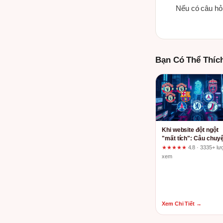
Nếu có câu hỏi
Bạn Có Thể Thíc
Khi website đột ngột
"mất tích": Câu chuy
về một domain từ đỉn
★★★★★
4.8 · 3335+ lư
cao rơi xuống vực sâ
xem
Xem Chi Tiết →