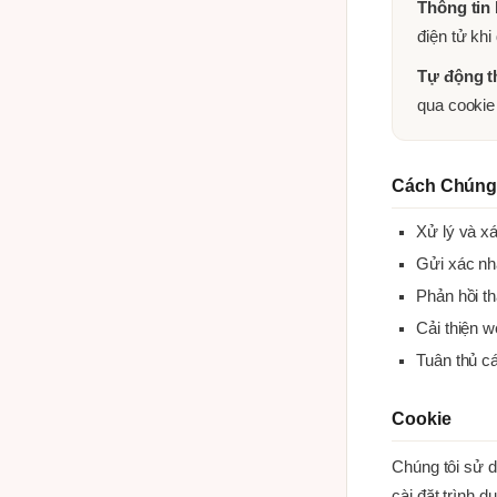
Thông tin
điện tử khi
Tự động t
qua cookie
Cách Chúng
Xử lý và xá
Gửi xác nhậ
Phản hồi t
Cải thiện w
Tuân thủ c
Cookie
Chúng tôi sử d
cài đặt trình 