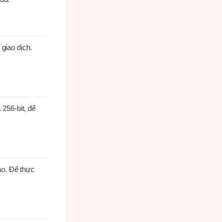
 giao dịch.
256-bit, để
ào. Để thực