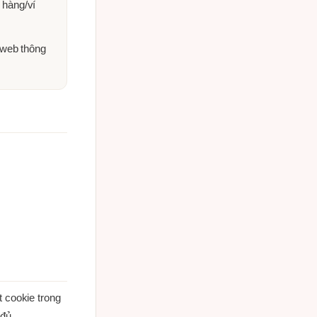
n hàng/ví
t web thông
 cookie trong
 đủ.