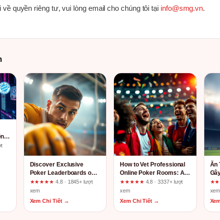
 về quyền riêng tư, vui lòng email cho chúng tôi tại
info@smg.vn
.
h
ện
h
ợt
u
Discover Exclusive
How to Vet Professional
Ăn 
Poker Leaderboards on
Online Poker Rooms: A
Gây
uu88-km.com
Full User-Journey
Sự 
★★★★★
4.8 · 1845+ lượt
★★★★★
4.8 · 3337+ lượt
★
Review of hz88.ac
Đồ 
xem
xem
xe
Xem Chi Tiết →
Xem Chi Tiết →
Xem